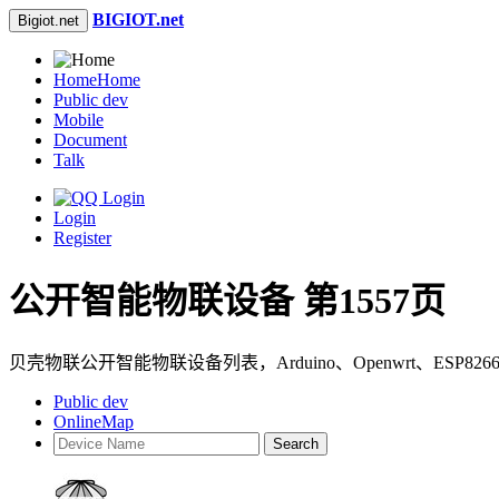
BIGIOT.net
Bigiot.net
Home
Home
Public dev
Mobile
Document
Talk
Login
Register
公开智能物联设备 第1557页
贝壳物联公开智能物联设备列表，Arduino、Openwrt、ES
Public dev
OnlineMap
Search