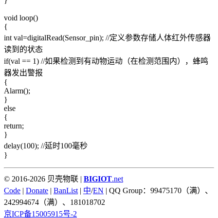
}
void loop()
{
int val=digitalRead(Sensor_pin); //定义参数存储人体红外传感器
读到的状态
if(val == 1) //如果检测到有动物运动（在检测范围内），蜂鸣
器发出警报
{
Alarm();
}
else
{
return;
}
delay(100); //延时100毫秒
}
© 2016-2026 贝壳物联 |
BIGIOT
.net
Code
|
Donate
|
BanList
|
中
/
EN
| QQ Group：99475170（满）、
242994674（满）、181018702
京ICP备15005915号-2