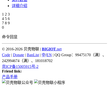
详细介绍
1
2
3
4
5
6
7
8
9
0
命令回显
© 2016-2026 贝壳物联 |
BIGIOT
.net
Code
|
Donate
|
BanList
|
中
/
EN
| QQ Group：99475170（满）、
242994674（满）、181018702
京ICP备15005915号-2
Friend link:
产品手册