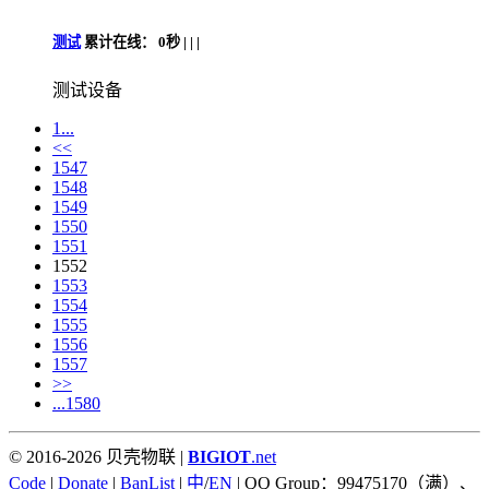
测试
累计在线：
0秒 |
|
|
测试设备
1...
<<
1547
1548
1549
1550
1551
1552
1553
1554
1555
1556
1557
>>
...1580
© 2016-2026 贝壳物联 |
BIGIOT
.net
Code
|
Donate
|
BanList
|
中
/
EN
| QQ Group：99475170（满）、