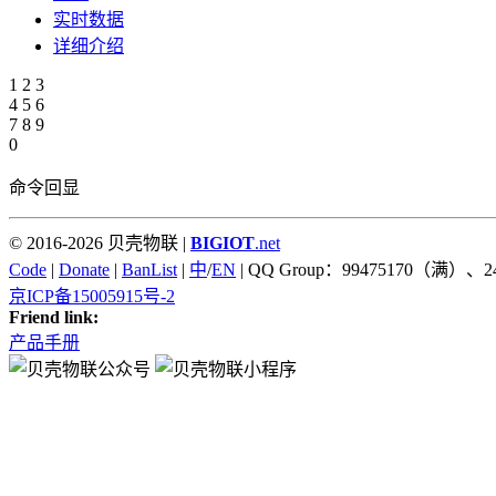
实时数据
详细介绍
1
2
3
4
5
6
7
8
9
0
命令回显
© 2016-2026 贝壳物联 |
BIGIOT
.net
Code
|
Donate
|
BanList
|
中
/
EN
| QQ Group：99475170（满）、2
京ICP备15005915号-2
Friend link:
产品手册