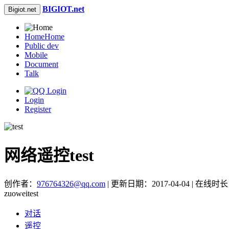
BIGIOT.net
Bigiot.net
Home
Home
Public dev
Mobile
Document
Talk
Login
Register
网络遥控test
创作者：
976764326@qq.com
| 更新日期：2017-04-04 | 在线时
zuoweitest
对话
遥控