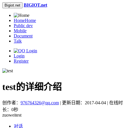
BIGIOT.net
Bigiot.net
Home
Home
Public dev
Mobile
Document
Talk
Login
Register
test的详细介绍
创作者：
976764326@qq.com
| 更新日期：2017-04-04 | 在线时
长：0秒
zuoweitest
对话