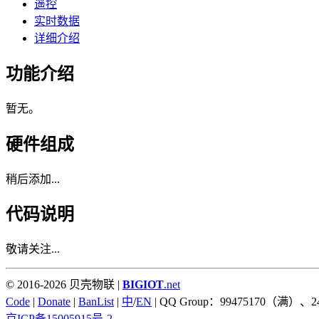
遥控
实时数据
详细介绍
功能介绍
暂无。
硬件组成
稍后添加...
代码说明
敬请关注...
© 2016-2026 贝壳物联 |
BIGIOT
.net
Code
|
Donate
|
BanList
|
中
/
EN
| QQ Group：99475170（满）、2
京ICP备15005915号-2