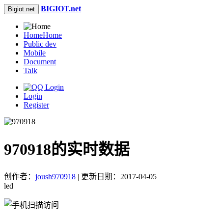
BIGIOT.net
Bigiot.net
Home
Home
Public dev
Mobile
Document
Talk
Login
Register
970918的实时数据
创作者：
joush970918
| 更新日期：2017-04-05
led