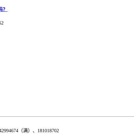
吗？
52
42994674（满）、181018702