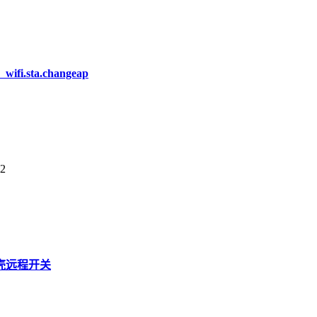
.sta.changeap
2
接贝壳远程开关