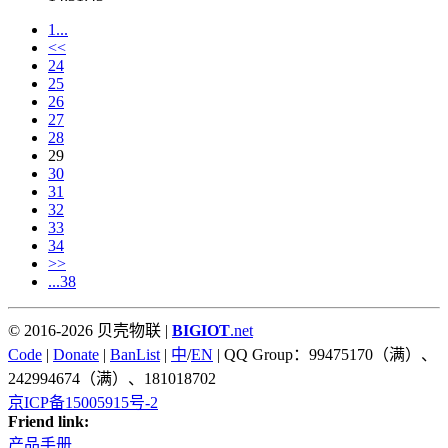
1...
<<
24
25
26
27
28
29
30
31
32
33
34
>>
...38
© 2016-2026 贝壳物联 |
BIGIOT
.net
Code
|
Donate
|
BanList
|
中
/
EN
| QQ Group：99475170（满）、
242994674（满）、181018702
京ICP备15005915号-2
Friend link:
产品手册