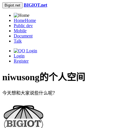
BIGIOT.net
Bigiot.net
Home
Home
Public dev
Mobile
Document
Talk
Login
Register
niwusong的个人空间
今天想和大家说些什么呢？