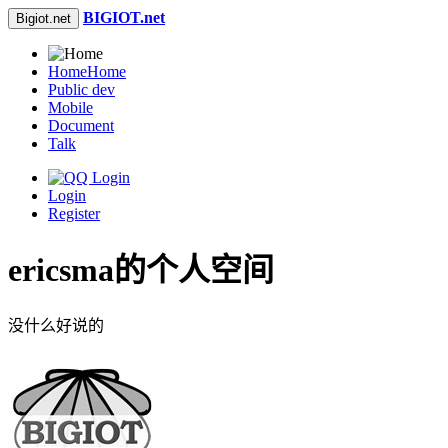
BIGIOT.net
Bigiot.net
Home
Home
Public dev
Mobile
Document
Talk
Login
Register
ericsma的个人空间
没什么好说的