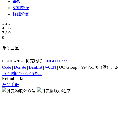
遥控
实时数据
详细介绍
1
2
3
4
5
6
7
8
9
0
命令回显
© 2016-2026 贝壳物联 |
BIGIOT
.net
Code
|
Donate
|
BanList
|
中
/
EN
| QQ Group：99475170（满）、2
京ICP备15005915号-2
Friend link:
产品手册