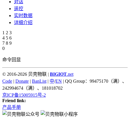
对话
遥控
实时数据
详细介绍
1
2
3
4
5
6
7
8
9
0
命令回显
© 2016-2026 贝壳物联 |
BIGIOT
.net
Code
|
Donate
|
BanList
|
中
/
EN
| QQ Group：99475170（满）、
242994674（满）、181018702
京ICP备15005915号-2
Friend link:
产品手册