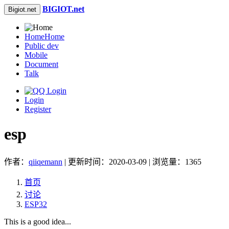
BIGIOT.net
Bigiot.net
Home
Home
Public dev
Mobile
Document
Talk
Login
Register
esp
作者：
qiiqemann
| 更新时间：2020-03-09 | 浏览量：1365
首页
讨论
ESP32
This is a good idea...