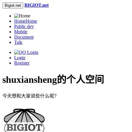
BIGIOT.net
Bigiot.net
Home
Home
Public dev
Mobile
Document
Talk
Login
Register
shuxiansheng的个人空间
今天想和大家说些什么呢？