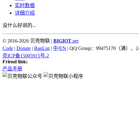
实时数据
详细介绍
没什么好说的...
© 2016-2026 贝壳物联 |
BIGIOT
.net
Code
|
Donate
|
BanList
|
中
/
EN
| QQ Group：99475170（满）、2
京ICP备15005915号-2
Friend link:
产品手册