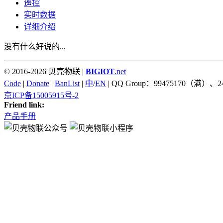
遥控
实时数据
详细介绍
没有什么好说的...
© 2016-2026 贝壳物联 |
BIGIOT
.net
Code
|
Donate
|
BanList
|
中
/
EN
| QQ Group：99475170（满）、2
京ICP备15005915号-2
Friend link:
产品手册