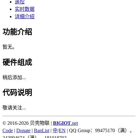
遥控
实时数据
详细介绍
功能介绍
暂无。
硬件组成
稍后添加...
代码说明
敬请关注...
© 2016-2026 贝壳物联 |
BIGIOT
.net
Code
|
Donate
|
BanList
|
中
/
EN
| QQ Group：99475170（满）、
242994674（满）、181018702