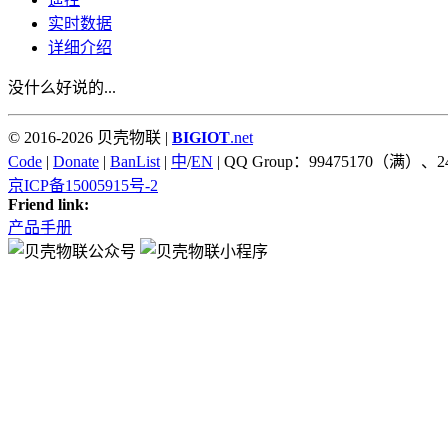
实时数据
详细介绍
没什么好说的...
© 2016-2026 贝壳物联 |
BIGIOT
.net
Code
|
Donate
|
BanList
|
中
/
EN
| QQ Group：99475170（满）、2
京ICP备15005915号-2
Friend link:
产品手册