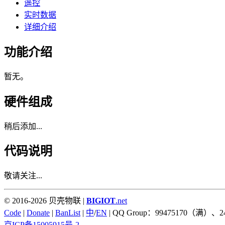
遥控
实时数据
详细介绍
功能介绍
暂无。
硬件组成
稍后添加...
代码说明
敬请关注...
© 2016-2026 贝壳物联 |
BIGIOT
.net
Code
|
Donate
|
BanList
|
中
/
EN
| QQ Group：99475170（满）、2
京ICP备15005915号-2