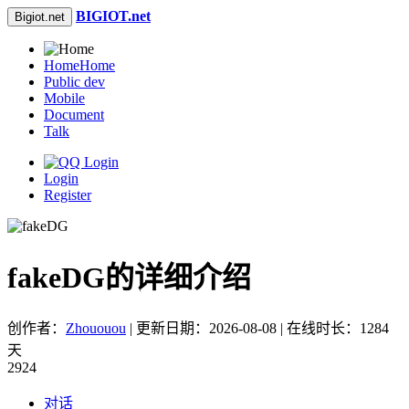
BIGIOT.net
Bigiot.net
Home
Home
Public dev
Mobile
Document
Talk
Login
Register
fakeDG的详细介绍
创作者：
Zhououou
| 更新日期：2026-08-08 | 在线时长：1284
天
2924
对话