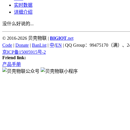
实时数据
详细介绍
没什么好说的...
© 2016-2026 贝壳物联 |
BIGIOT
.net
Code
|
Donate
|
BanList
|
中
/
EN
| QQ Group：99475170（满）、2
京ICP备15005915号-2
Friend link:
产品手册