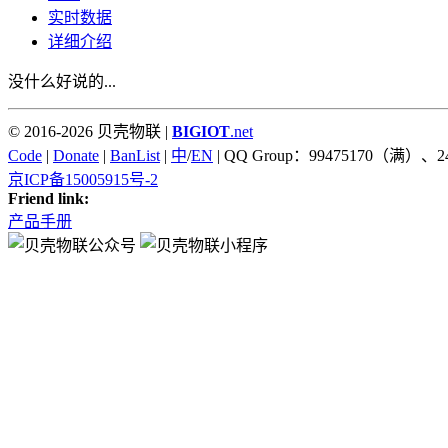
实时数据
详细介绍
没什么好说的...
© 2016-2026 贝壳物联 |
BIGIOT
.net
Code
|
Donate
|
BanList
|
中
/
EN
| QQ Group：99475170（满）、2
京ICP备15005915号-2
Friend link:
产品手册