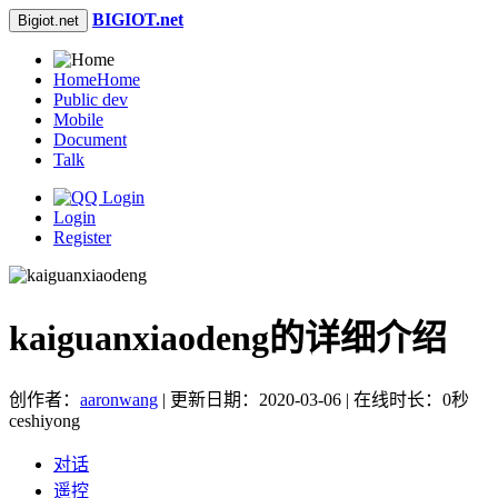
BIGIOT.net
Bigiot.net
Home
Home
Public dev
Mobile
Document
Talk
Login
Register
kaiguanxiaodeng的详细介绍
创作者：
aaronwang
| 更新日期：2020-03-06 | 在线时长：0秒
ceshiyong
对话
遥控