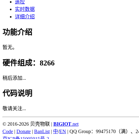
遥控
实时数据
详细介绍
功能介绍
暂无。
硬件组成：8266
稍后添加...
代码说明
敬请关注...
© 2016-2026 贝壳物联 |
BIGIOT
.net
Code
|
Donate
|
BanList
|
中
/
EN
| QQ Group：99475170（满）、2
京ICP备15005915号-2