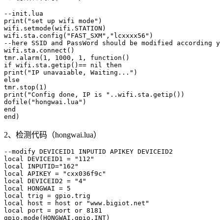
--init.lua

print("set up wifi mode")

wifi.setmode(wifi.STATION)

wifi.sta.config("FAST_SXM","lcxxxx56")

--here SSID and PassWord should be modified according y
wifi.sta.connect()

tmr.alarm(1, 1000, 1, function()

if wifi.sta.getip()== nil then

print("IP unavaiable, Waiting...")

else

tmr.stop(1)

print("Config done, IP is "..wifi.sta.getip())

dofile("hongwai.lua")

end

end)
2、检测代码（hongwai.lua）
--modify DEVICEID1 INPUTID APIKEY DEVICEID2

local DEVICEID1 = "112"

local INPUTID="162"

local APIKEY = "cxx036f9c"

local DEVICEID2 = "4"

local HONGWAI = 5

local trig = gpio.trig

local host = host or "www.bigiot.net"

local port = port or 8181

gpio.mode(HONGWAI,gpio.INT)
