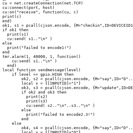
cu = net.createConnection(net.TCP)

cu:connect(port, host)

cu:on("receive", function(cu, c) 

print(c)

end)

ok1, s1 = pcall(cjson.encode, {M="checkin",ID=DEVICEID1
if ok1 then

  print(s1)

  cu:send( s1.."\n" )

else

  print("failed to encode1!")

end

tmr.alarm(1, 40000, 1, function()

    cu:send( s1.."\n" )

  end)

local function sendmessage(level)

    if level == gpio.HIGH then

        ok2, s2 = pcall(cjson.encode, {M="say",ID="D"..
        local v = {[INPUTID]="1"}

        ok3, s3 = pcall(cjson.encode, {M="update",ID=DE
        if ok2 and ok3 then

          print(s2)

          print(s3)

          cu:send( s2.."\n"..s3.."\n" )

        else

          print("failed to encode2.3!")

        end

    else

        ok4, s4 = pcall(cjson.encode, {M="say",ID="D"..
        local v = {[INPUTID]="0"}
