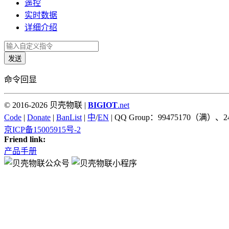
遥控
实时数据
详细介绍
发送
命令回显
© 2016-2026 贝壳物联 |
BIGIOT
.net
Code
|
Donate
|
BanList
|
中
/
EN
| QQ Group：99475170（满）、2
京ICP备15005915号-2
Friend link:
产品手册