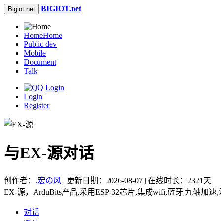
BIGIOT.net
Bigiot.net
Home
Home
Public dev
Mobile
Document
Talk
Login
Register
与EX-源对话
创作者：
.宏の风
| 更新日期：2026-08-07 | 在线时长：2321天
EX-源，ArduBits产品,采用ESP-32芯片,集成wifi,蓝牙,九轴
对话