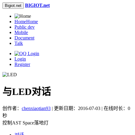
BIGIOT.net
Bigiot.net
Home
Home
Public dev
Mobile
Document
Talk
Login
Register
与LED对话
创作者：
chenxiaotian93
| 更新日期：2016-07-03 | 在线时长：0
秒
控制AST Space落地灯
对话