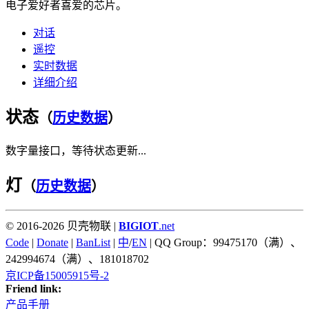
电子爱好者喜爱的芯片。
对话
遥控
实时数据
详细介绍
状态
（
历史数据
）
数字量接口，等待状态更新...
灯
（
历史数据
）
© 2016-2026 贝壳物联 |
BIGIOT
.net
Code
|
Donate
|
BanList
|
中
/
EN
| QQ Group：99475170（满）、
242994674（满）、181018702
京ICP备15005915号-2
Friend link:
产品手册