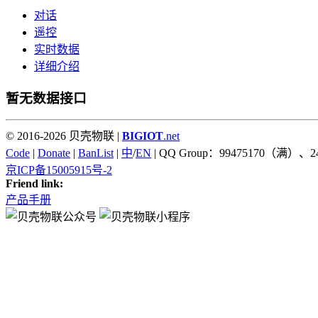
对话
遥控
实时数据
详细介绍
暂无数据接口
© 2016-2026 贝壳物联 |
BIGIOT
.net
Code
|
Donate
|
BanList
|
中
/
EN
| QQ Group：99475170（满）、2
京ICP备15005915号-2
Friend link:
产品手册