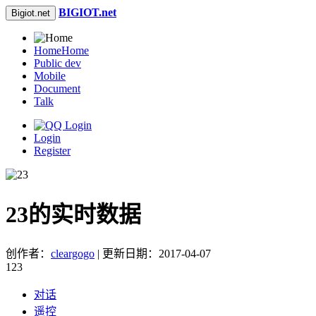
BIGIOT.net
Bigiot.net
Home
Home
Public dev
Mobile
Document
Talk
Login
Register
23的实时数据
创作者：
cleargogo
| 更新日期：2017-04-07
123
对话
遥控