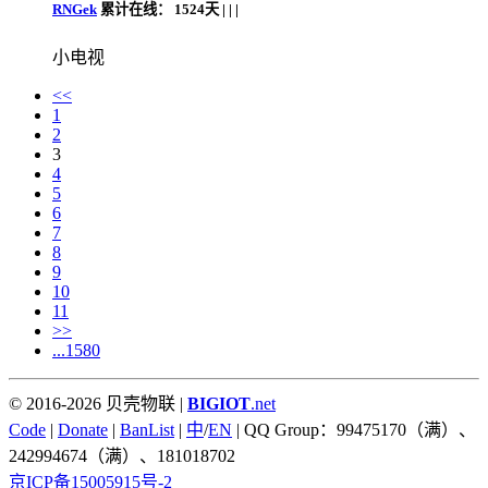
RNGek
累计在线：
1524天 |
|
|
小电视
<<
1
2
3
4
5
6
7
8
9
10
11
>>
...1580
© 2016-2026 贝壳物联 |
BIGIOT
.net
Code
|
Donate
|
BanList
|
中
/
EN
| QQ Group：99475170（满）、
242994674（满）、181018702
京ICP备15005915号-2