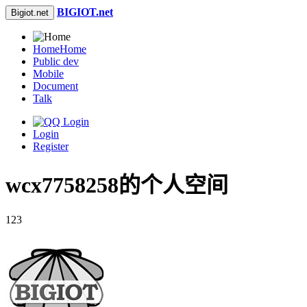
BIGIOT.net
Bigiot.net
Home
Home
Public dev
Mobile
Document
Talk
Login
Register
wcx7758258的个人空间
123