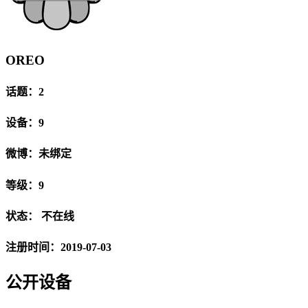
OREO
话题：2
设备：9
微博：未绑定
等级：9
状态：
不在线
注册时间：2019-07-03
公开设备