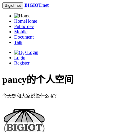
BIGIOT.net
Bigiot.net
Home
Home
Public dev
Mobile
Document
Talk
Login
Register
pancy的个人空间
今天想和大家说些什么呢？