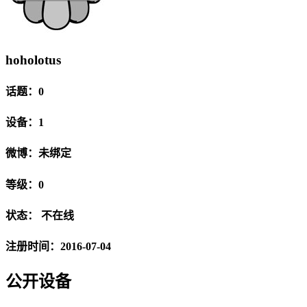
hoholotus
话题：0
设备：1
微博：未绑定
等级：0
状态：
不在线
注册时间：2016-07-04
公开设备