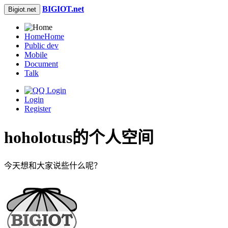
BIGIOT.net
Bigiot.net
Home
Home
Public dev
Mobile
Document
Talk
Login
Register
hoholotus的个人空间
今天想和大家说些什么呢？