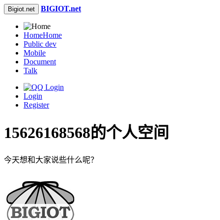
BIGIOT.net
Bigiot.net
Home
Home
Public dev
Mobile
Document
Talk
Login
Register
15626168568的个人空间
今天想和大家说些什么呢？