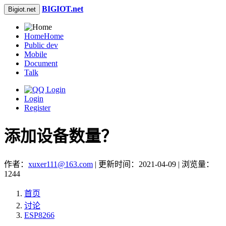
BIGIOT.net
Bigiot.net
Home
Home
Public dev
Mobile
Document
Talk
Login
Register
添加设备数量？
作者：
xuxer111@163.com
| 更新时间：2021-04-09 | 浏览量：
1244
首页
讨论
ESP8266