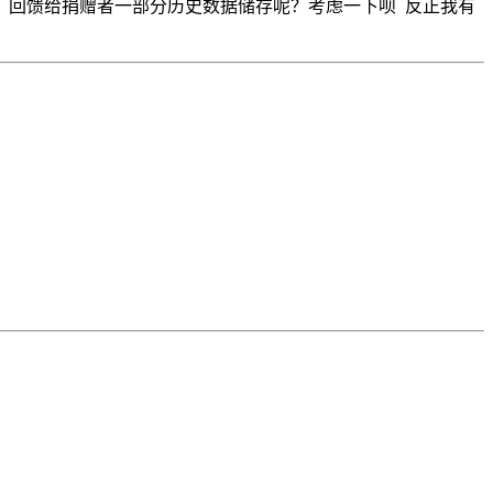
，回馈给捐赠者一部分历史数据储存呢？考虑一下呗 反正我有