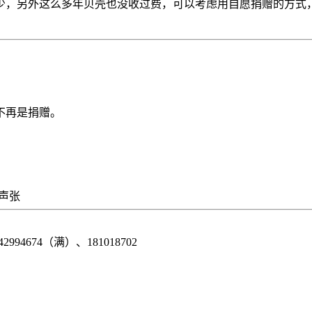
太少，另外这么多年贝壳也没收过费，可以考虑用自愿捐赠的方式
不再是捐赠。
该声张
42994674（满）、181018702