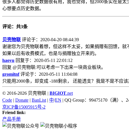
很多人都觉得历史数据很有用，我也觉得，但2000条实在是
心想要点历史数据。
评论：共3条
贝壳物联
评论于：2020-04-20 08:44:39
谢谢您为贝壳物联着想，但这样不太妥，如果捐赠有回馈，就
如果以后有收费模式，也是与捐赠独立开来的。
haoyu
回复于：2020-05-11 22:01:12
回复 @贝壳物联:可以考虑一下出来一块商业板块。
gromitnf
评论于：2020-05-11 11:04:08
只能用2000条，却变成 -188剩余， 还能透支？我是不是不应
© 2016-2026 贝壳物联 |
BIGIOT
.net
Code
|
Donate
|
BanList
|
中
/
EN
| QQ Group：99475170（满）、2
京ICP备15005915号-2
Friend link:
产品手册