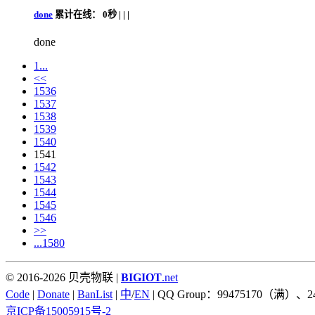
done
累计在线：
0秒 |
|
|
done
1...
<<
1536
1537
1538
1539
1540
1541
1542
1543
1544
1545
1546
>>
...1580
© 2016-2026 贝壳物联 |
BIGIOT
.net
Code
|
Donate
|
BanList
|
中
/
EN
| QQ Group：99475170（满）、2
京ICP备15005915号-2