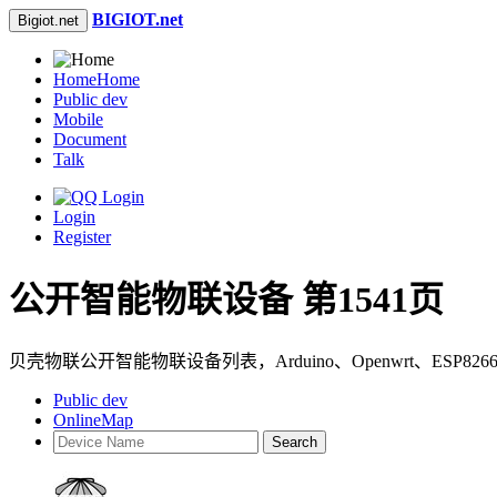
BIGIOT.net
Bigiot.net
Home
Home
Public dev
Mobile
Document
Talk
Login
Register
公开智能物联设备 第1541页
贝壳物联公开智能物联设备列表，Arduino、Openwrt、ES
Public dev
OnlineMap
Search