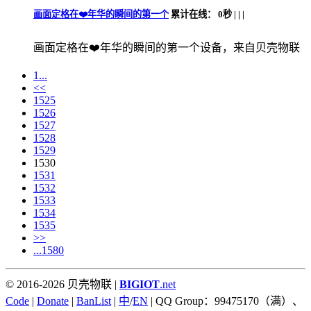
画面定格在❤️年华的瞬间的第一个
累计在线：
0秒 |
|
|
画面定格在❤️年华的瞬间的第一个设备，来自贝壳物联
1...
<<
1525
1526
1527
1528
1529
1530
1531
1532
1533
1534
1535
>>
...1580
© 2016-2026 贝壳物联 |
BIGIOT
.net
Code
|
Donate
|
BanList
|
中
/
EN
| QQ Group：99475170（满）、